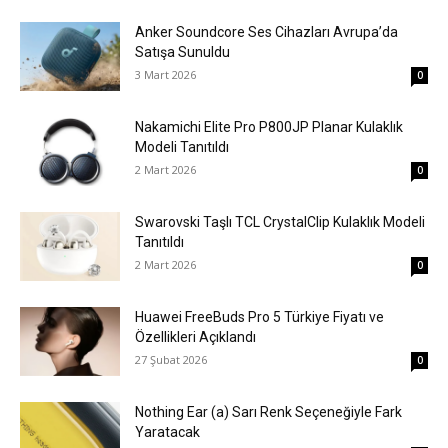
Anker Soundcore Ses Cihazları Avrupa’da
Satışa Sunuldu
3 Mart 2026
0
Nakamichi Elite Pro P800JP Planar Kulaklık
Modeli Tanıtıldı
2 Mart 2026
0
Swarovski Taşlı TCL CrystalClip Kulaklık Modeli
Tanıtıldı
2 Mart 2026
0
Huawei FreeBuds Pro 5 Türkiye Fiyatı ve
Özellikleri Açıklandı
27 Şubat 2026
0
Nothing Ear (a) Sarı Renk Seçeneğiyle Fark
Yaratacak