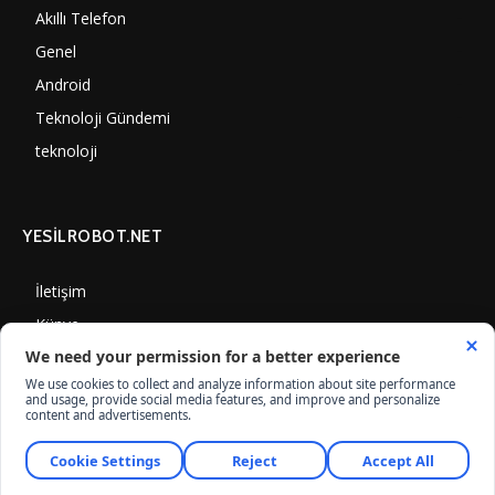
Akıllı Telefon
4061
Genel
3893
Android
3292
Teknoloji Gündemi
1356
teknoloji
1314
YESİLROBOT.NET
İletişim
Künye
Gizlilik Politikası
Çerez Kullanımı