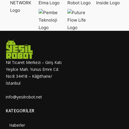
Nil Ticaret Merkezi – Giriş Katı
Yeşilce Mah. Yunus Emre Cd.
No:8 34418 – Kâğıthane/
İstanbul
info@yesilrobot.net
KATEGORILER
Haberler
7006