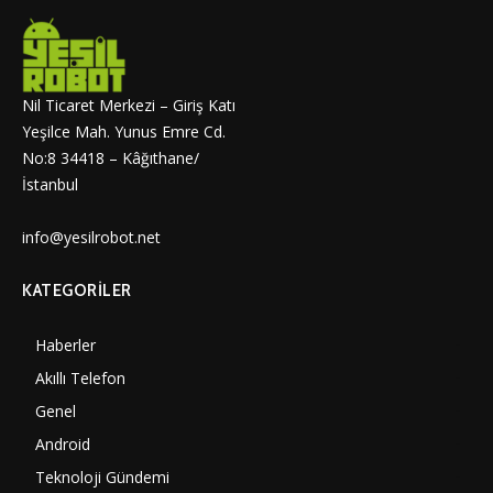
Nil Ticaret Merkezi – Giriş Katı
Yeşilce Mah. Yunus Emre Cd.
No:8 34418 – Kâğıthane/
İstanbul
info@yesilrobot.net
KATEGORILER
Haberler
7000
Akıllı Telefon
4060
Genel
3887
Android
3290
Teknoloji Gündemi
1350