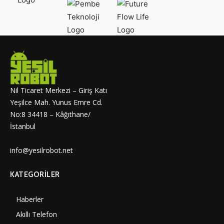
Nil Ticaret Merkezi – Giriş Katı
Yeşilce Mah. Yunus Emre Cd.
No:8 34418 – Kâğıthane/
İstanbul
info@yesilrobot.net
KATEGORILER
Haberler
7010
Akıllı Telefon
4061