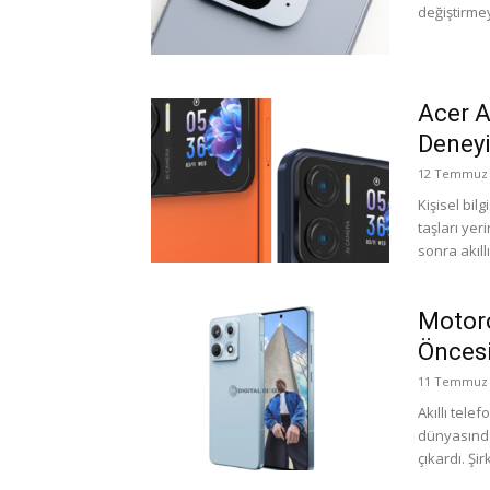
değiştirmey
Acer A
Deneyi
12 Temmuz 
Kişisel bi
taşları yer
sonra akıll
Motor
Öncesi
11 Temmuz 
Akıllı tele
dünyasında
çıkardı. Şi