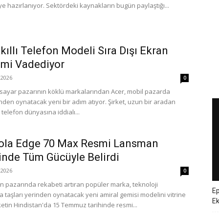
e hazırlanıyor. Sektördeki kaynakların bugün paylaştığı...
kıllı Telefon Modeli Sıra Dışı Ekran
mi Vadediyor
2026
0
lgisayar pazarının köklü markalarından Acer, mobil pazarda
inden oynatacak yeni bir adım atıyor. Şirket, uzun bir aradan
ı telefon dünyasına iddialı...
ola Edge 70 Max Resmi Lansman
nde Tüm Gücüyle Belirdi
2026
0
fon pazarında rekabeti artıran popüler marka, teknoloji
Ep
 taşları yerinden oynatacak yeni amiral gemisi modelini vitrine
E
rketin Hindistan'da 15 Temmuz tarihinde resmi...