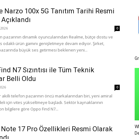
 Narzo 100x 5G Tanıtım Tarihi Resmi
 Açıklandı
2026
0
efon pazarının dinamik oyuncularından Realme, bütçe dostu ve
 odaklı ürün gamını genişletmeye devam ediyor. Şirket,
pazarında büyük ses getirmesi beklenen yeni...
Gm
ind N7 Sızıntısı ile Tüm Teknik
ar Belli Oldu
026
0
r akıllı telefon pazarının öncü markalarından biri, yeni amiral
eli için vites yükseltmeye başladı. Sektör kaynaklarının
on bilgilere göre Oppo Find N7...
Wh
Note 17 Pro Özellikleri Resmi Olarak
De
ndı