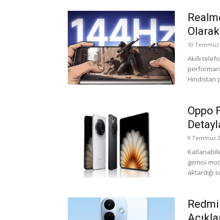
Realme
Olarak
10 Temmuz 
Akıllı tel
performans
Hindistan 
Oppo F
Detayl
9 Temmuz 2
Katlanabili
gemisi mod
aktardığı s
Redmi 
Açıkla