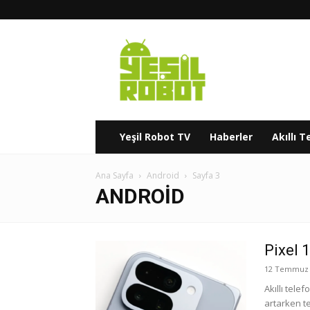
Yeşil
Robot
Yeşil Robot TV
Haberler
Akıllı T
Ana Sayfa
Android
Sayfa 3
ANDROID
Pixel 
12 Temmuz 
Akıllı tele
artarken te