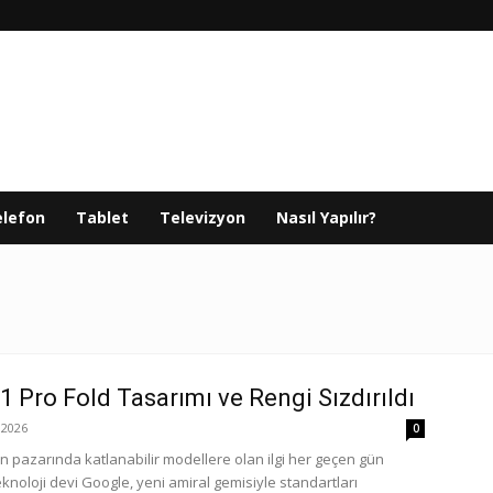
elefon
Tablet
Televizyon
Nasıl Yapılır?
11 Pro Fold Tasarımı ve Rengi Sızdırıldı
2026
0
fon pazarında katlanabilir modellere olan ilgi her geçen gün
knoloji devi Google, yeni amiral gemisiyle standartları