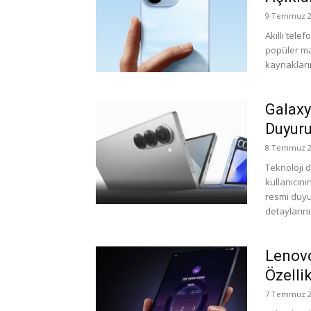
9 Temmuz 2
Akıllı tele
popüler mar
kaynakların
Galaxy
Duyuru
8 Temmuz 2
Teknoloji 
kullanıcın
resmi duyu
detaylarını
Lenovo
Özellik
7 Temmuz 2