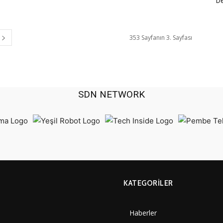
De
353 Sayfanın 3. Sayfası
SDN NETWORK
KATEGORILER
Haberler