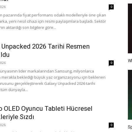
026
0
fon pazarında fiyat performans odaklı modelleriyle öne çıkan
ka, yeni nesil cihazı için resmi paylaşımlara başladı. Sektör
ın aktardığı son bilgilere göre...
 Unpacked 2026 Tarihi Resmen
ldu
Wh
026
0
dünyasının lider markalarından Samsung, milyonlarca
ın merakla beklediği büyük yaz organizasyonu için beklenen
rusunu gerçekleştirerek Galaxy Unpacked 2026 tarihi
 tüm dünyayla...
 OLED Oyuncu Tableti Hücresel
leriyle Sızdı
026
0
Sp