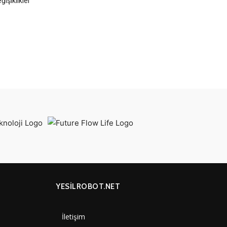
ğişiklikler
YESİLROBOT.NET
İletişim
7000