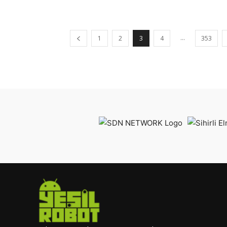
...
1
2
3
4
353