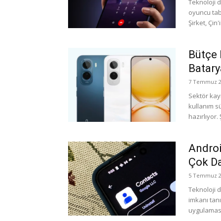
Teknoloji 
oyuncu tabl
Şirket, Çin
Bütçe 
Batary
7 Temmuz 2
Sektör kay
kullanım sü
hazırlıyor.
Androi
Çok Da
5 Temmuz 2
Teknoloji 
imkanı tanı
uygulaması