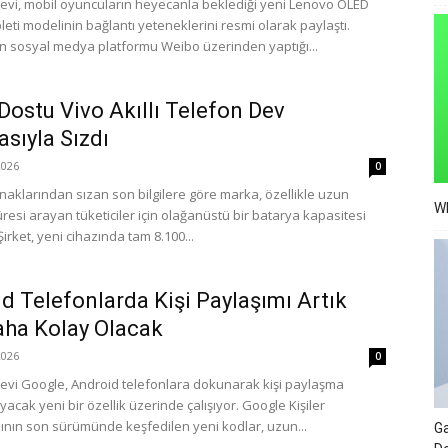
devi, mobil oyuncuların heyecanla beklediği yeni Lenovo OLED
eti modelinin bağlantı yeteneklerini resmi olarak paylaştı.
'in sosyal medya platformu Weibo üzerinden yaptığı...
Dostu Vivo Akıllı Telefon Dev
asıyla Sızdı
026
0
naklarından sızan son bilgilere göre marka, özellikle uzun
Wh
resi arayan tüketiciler için olağanüstü bir batarya kapasitesi
 Şirket, yeni cihazında tam 8.100...
d Telefonlarda Kişi Paylaşımı Artık
ha Kolay Olacak
026
0
devi Google, Android telefonlara dokunarak kişi paylaşma
yacak yeni bir özellik üzerinde çalışıyor. Google Kişiler
nın son sürümünde keşfedilen yeni kodlar, uzun...
Ga