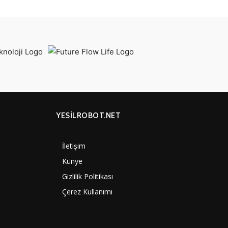
YESİLROBOT.NET
İletişim
7000
Künye
4060
Gizlilik Politikası
3887
Çerez Kullanımı
3290
1350
1308