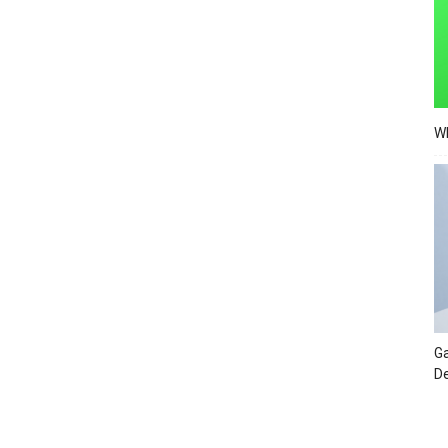
Wh
Ga
De