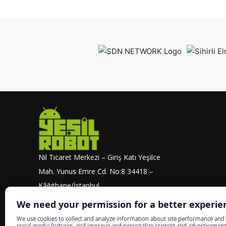
Nil Ticaret Merkezi – Giriş Katı Yeşilce
Mah. Yunus Emre Cd. No:8 34418 –
Kâğıthane/İstanbul
info@yesilrobot.net