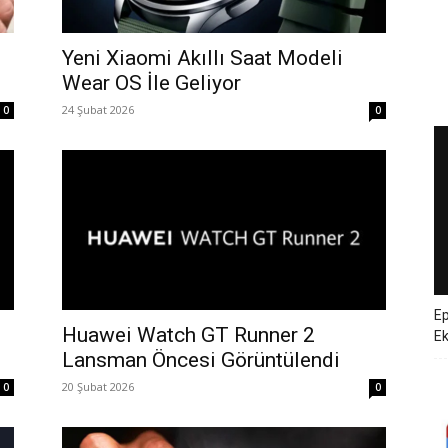
Yeni Xiaomi Akıllı Saat Modeli
Wear OS İle Geliyor
24 Şubat 2026
0
0
Ep
Huawei Watch GT Runner 2
E
Lansman Öncesi Görüntülendi
20 Şubat 2026
0
0