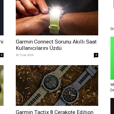
Gm
ni
Garmin Connect Sorunu Akıllı Saat
Kullanıcılarını Üzdü
30 Ocak 2026
0
0
Wh
De
Garmin Tactix 8 Cerakote Edition