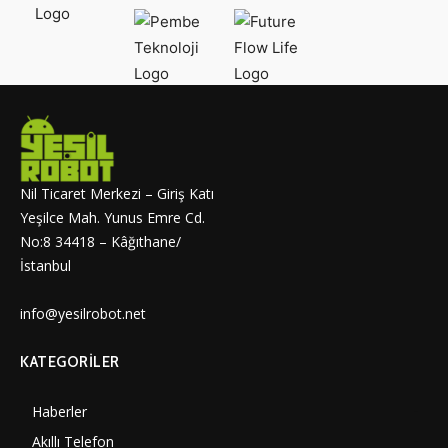
Nil Ticaret Merkezi – Giriş Katı
Yeşilce Mah. Yunus Emre Cd.
No:8 34418 – Kâğıthane/
İstanbul
info@yesilrobot.net
KATEGORILER
Haberler
7000
Akıllı Telefon
4060