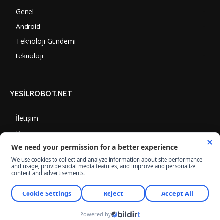
Genel
3887
Android
3290
Teknoloji Gündemi
1350
teknoloji
1308
YESİLROBOT.NET
İletişim
Künye
Gizlilik Politikası
Çerez Kullanımı
© Yesilrobot.Net, İnternet Medyası ve Bilişim Muhabirleri Derneği üyesidir.