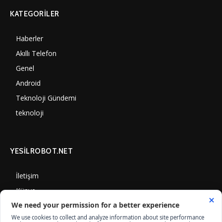
KATEGORILER
Haberler
6997
Akıllı Telefon
4060
Genel
3884
Android
3289
Teknoloji Gündemi
1347
teknoloji
1305
YESİLROBOT.NET
İletişim
Künye
Gizlilik Politikası
Çerez Kullanımı