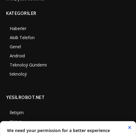
KATEGORILER
Haberler
7000
Akıllı Telefon
4060
Genel
3887
Android
3290
Teknoloji Gündemi
1350
teknoloji
1308
YESİLROBOT.NET
İletişim
Künye
Gizlilik Politikası