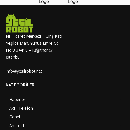
Nil Ticaret Merkezi – Giriş Katı
Yeşilce Mah. Yunus Emre Cd.
No:8 34418 – Kâğıthane/
İstanbul
info@yesilrobot.net
KATEGORILER
Haberler
7002
Akıllı Telefon
4061
Genel
3889
Android
3291