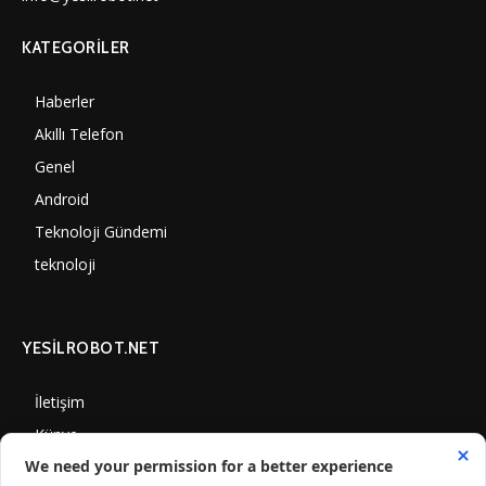
KATEGORILER
Haberler
7001
Akıllı Telefon
4060
Genel
3888
Android
3290
Teknoloji Gündemi
1351
teknoloji
1309
YESİLROBOT.NET
İletişim
Künye
Gizlilik Politikası