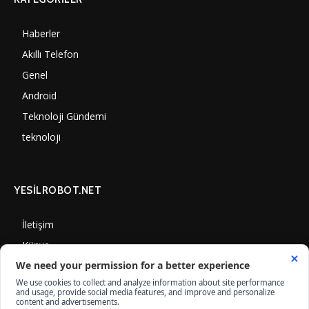
Haberler
6997
Akıllı Telefon
4060
Genel
3884
Android
3289
Teknoloji Gündemi
1347
teknoloji
1305
YESİLROBOT.NET
İletişim
Künye
Gizlilik Politikası
Çerez Kullanımı