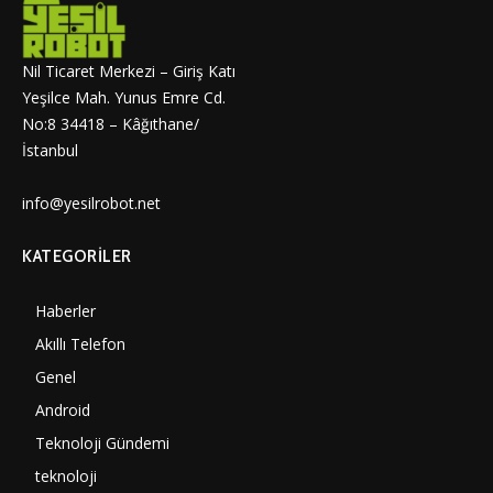
Nil Ticaret Merkezi – Giriş Katı
Yeşilce Mah. Yunus Emre Cd.
No:8 34418 – Kâğıthane/
İstanbul
info@yesilrobot.net
KATEGORILER
Haberler
7011
Akıllı Telefon
4061
Genel
3899
Android
3292
Teknoloji Gündemi
1361
teknoloji
1319