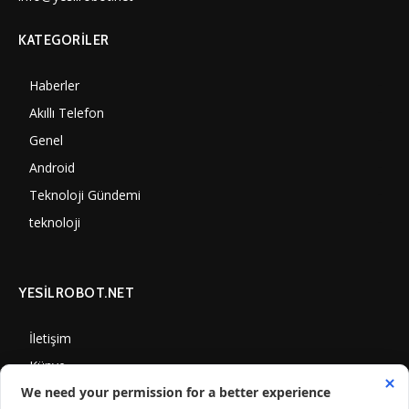
KATEGORILER
Haberler
7002
Akıllı Telefon
4061
Genel
3889
Android
3291
Teknoloji Gündemi
1352
teknoloji
1310
YESİLROBOT.NET
İletişim
Künye
Gizlilik Politikası