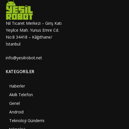
Nil Ticaret Merkezi – Giriş Katı
Yeşilce Mah. Yunus Emre Cd.
No:8 34418 – Kâğıthane/
İstanbul
info@yesilrobot.net
KATEGORILER
Haberler
7006
Akıllı Telefon
4061
Genel
3893
Android
3292
Teknoloji Gündemi
1356