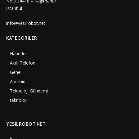
No:8 34418 – Kâğıthane/
İstanbul
info@yesilrobot.net
KATEGORILER
Haberler
7000
Akıllı Telefon
4060
Genel
3887
Android
3290
Teknoloji Gündemi
1350
teknoloji
1308
YESİLROBOT.NET