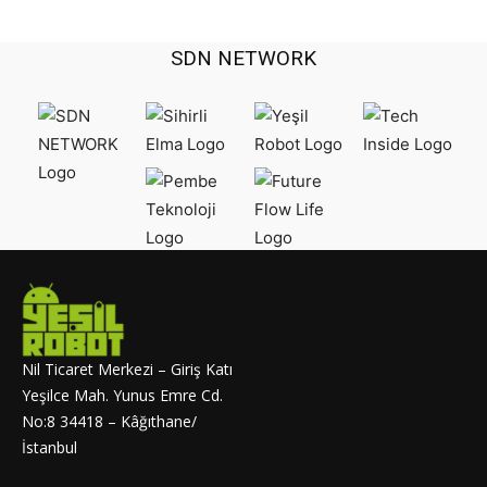
SDN NETWORK
Nil Ticaret Merkezi – Giriş Katı
Yeşilce Mah. Yunus Emre Cd.
No:8 34418 – Kâğıthane/
İstanbul