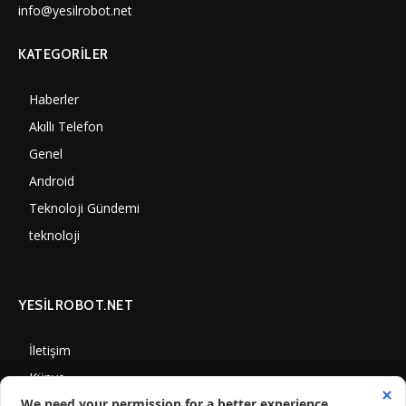
info@yesilrobot.net
KATEGORILER
Haberler
7006
Akıllı Telefon
4061
Genel
3893
Android
3292
Teknoloji Gündemi
1356
teknoloji
1314
YESİLROBOT.NET
İletişim
Künye
Gizlilik Politikası