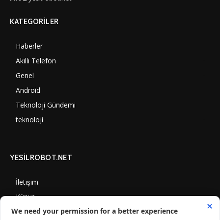
KATEGORILER
Haberler
7002
Akıllı Telefon
4061
Genel
3889
Android
3291
Teknoloji Gündemi
1352
teknoloji
1310
YESİLROBOT.NET
İletişim
Künye
Gizlilik Politikası