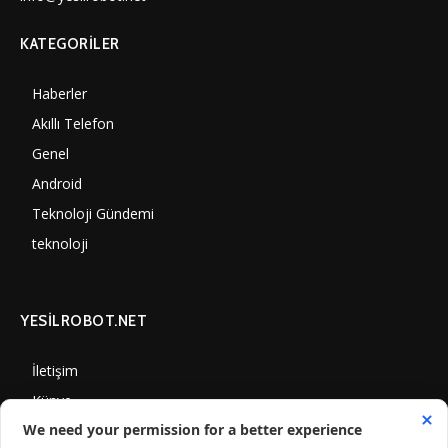
KATEGORILER
Haberler
7000
Akıllı Telefon
4060
Genel
3887
Android
3290
Teknoloji Gündemi
1350
teknoloji
1308
YESİLROBOT.NET
İletişim
Künye
Gizlilik Politikası