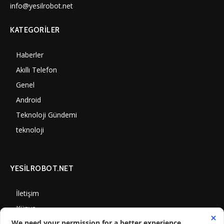
info@yesilrobot.net
KATEGORILER
Haberler
7006
Akıllı Telefon
4061
Genel
3893
Android
3292
Teknoloji Gündemi
1356
teknoloji
1314
YESİLROBOT.NET
İletişim
Künye
Gizlilik Politikası