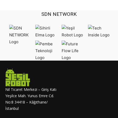
SDN NETWORK
Nil Ticaret Merkezi – Giriş Katı
Yeşilce Mah. Yunus Emre Cd.
No:8 34418 – Kâğıthane/
İstanbul