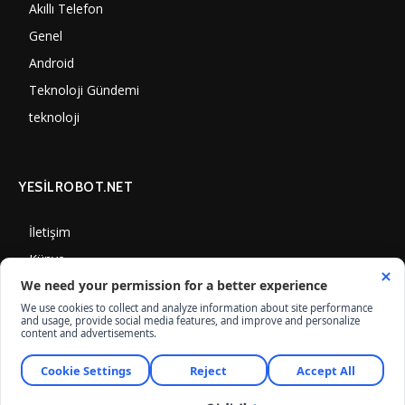
Akıllı Telefon
4061
Genel
3893
Android
3292
Teknoloji Gündemi
1356
teknoloji
1314
YESİLROBOT.NET
İletişim
Künye
Gizlilik Politikası
Çerez Kullanımı
© Yesilrobot.Net, İnternet Medyası ve Bilişim Muhabirleri Derneği üyesidir.