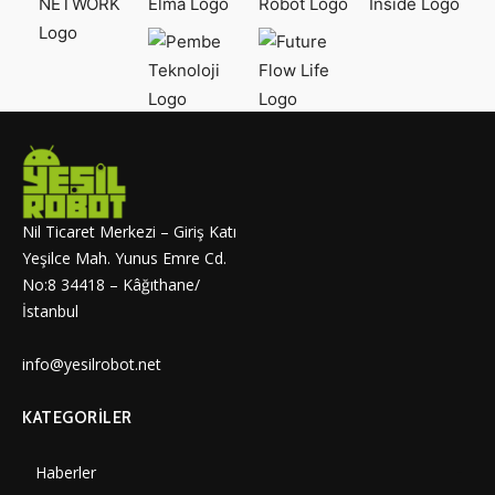
Nil Ticaret Merkezi – Giriş Katı
Yeşilce Mah. Yunus Emre Cd.
No:8 34418 – Kâğıthane/
İstanbul
info@yesilrobot.net
KATEGORILER
Haberler
7006