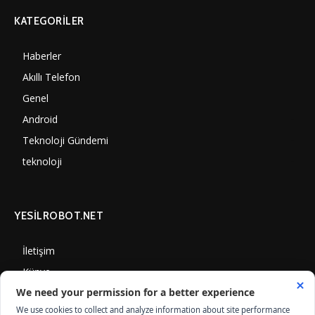
KATEGORILER
Haberler
7000
Akıllı Telefon
4060
Genel
3887
Android
3290
Teknoloji Gündemi
1350
teknoloji
1308
YESİLROBOT.NET
İletişim
Künye
Gizlilik Politikası
Çerez Kullanımı