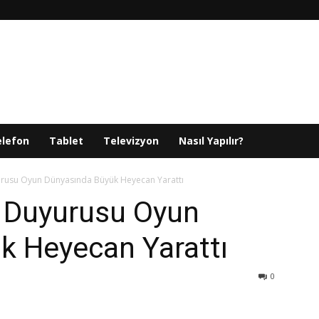
elefon
Tablet
Televizyon
Nasıl Yapılır?
yurusu Oyun Dünyasında Büyük Heyecan Yarattı
 2 Duyurusu Oyun
k Heyecan Yarattı
0