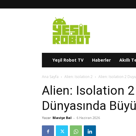
Yeşil
Robot
Yeşil Robot TV
Haberler
Akıllı T
Ana Sayfa
Alien: Isolation 2
Alien: Isolation 2 Du
Alien: Isolation
Dünyasında Büyü
Yazar
Mavişe Bal
-
6 Haziran 2026