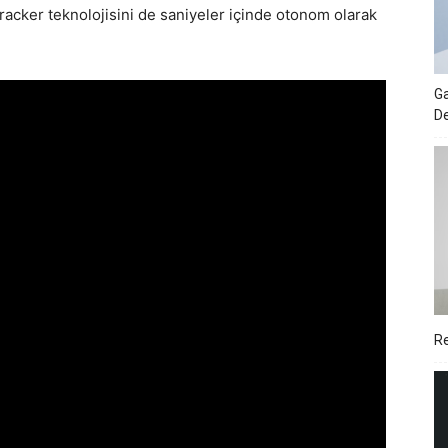
racker teknolojisini de saniyeler içinde otonom olarak
Ga
De
Re