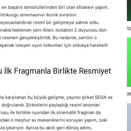
n başarılı temsilcilerinden biri olan efsanevi yapım,
Bilimkurgu sinemasının ikonik evrenini
ı heyecanlandıran resmi bir gelişmeye sahne oldu.
Sp
rakla beklenen yeni Alien: Isolation 2 duyurusu dün
esmen gerçekleştirildi. Bu nedenle, serinin o
yaşamak isteyen oyun tutkunları için oldukça hareketli
u İlk Fragmanla Birlikte Resmiyet
Wh
e karşılanan bu büyük gelişme, yayıncı şirket SEGA ve
n doğrulandı. Şirketlerin paylaştığı resmi lansman
rusu ile birlikte oyundan ilk sinematik fragman da
ndaki o meşhur av mekaniklerini koruyan yapım, zeki
 çıkarıyor. Ayrıca bu akıllı geri dönüş adımı,