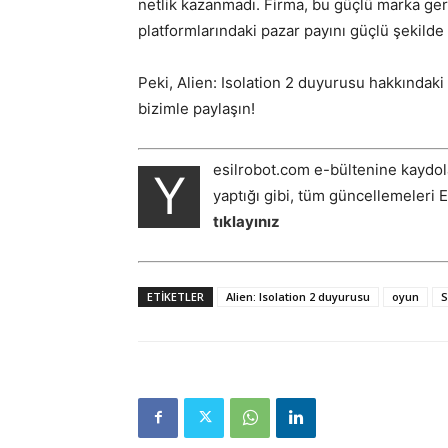
netlik kazanmadı. Firma, bu güçlü marka geri
platformlarındaki pazar payını güçlü şekilde
Peki, Alien: Isolation 2 duyurusu hakkındaki
bizimle paylaşın!
esilrobot.com e-bültenine kaydol
Y
yaptığı gibi, tüm güncellemeleri 
tıklayınız
ETIKETLER
Alien: Isolation 2 duyurusu
oyun
S