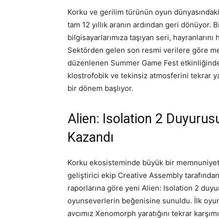
Korku ve gerilim türünün oyun dünyasındaki e
tam 12 yıllık aranın ardından geri dönüyor. 
bilgisayarlarımıza taşıyan seri, hayranların
Sektörden gelen son resmi verilere göre me
düzenlenen Summer Game Fest etkinliğinde r
klostrofobik ve tekinsiz atmosferini tekrar 
bir dönem başlıyor.
Alien: Isolation 2 Duyurus
Kazandı
Korku ekosisteminde büyük bir memnuniyetl
geliştirici ekip Creative Assembly tarafında
raporlarına göre yeni Alien: Isolation 2 duyu
oyunseverlerin beğenisine sunuldu. İlk oyu
avcımız Xenomorph yaratığını tekrar karşımıza