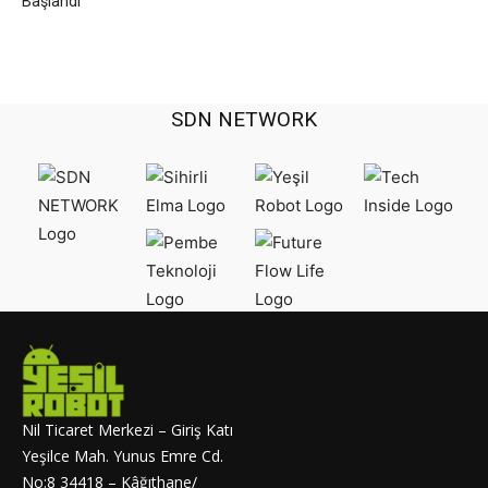
Başlandı
SDN NETWORK
Nil Ticaret Merkezi – Giriş Katı
Yeşilce Mah. Yunus Emre Cd.
No:8 34418 – Kâğıthane/