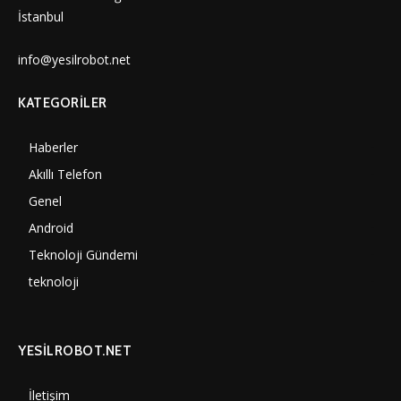
İstanbul
info@yesilrobot.net
KATEGORILER
Haberler
7006
Akıllı Telefon
4061
Genel
3893
Android
3292
Teknoloji Gündemi
1356
teknoloji
1314
YESİLROBOT.NET
İletişim