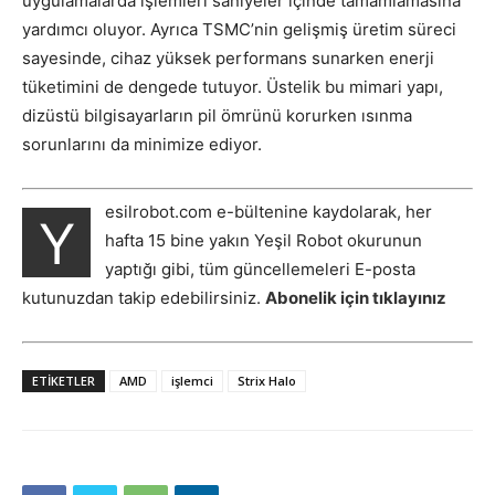
uygulamalarda işlemleri saniyeler içinde tamamlamasına
yardımcı oluyor. Ayrıca TSMC’nin gelişmiş üretim süreci
sayesinde, cihaz yüksek performans sunarken enerji
tüketimini de dengede tutuyor. Üstelik bu mimari yapı,
dizüstü bilgisayarların pil ömrünü korurken ısınma
sorunlarını da minimize ediyor.
esilrobot.com e-bültenine kaydolarak, her
Y
hafta 15 bine yakın Yeşil Robot okurunun
yaptığı gibi, tüm güncellemeleri E-posta
kutunuzdan takip edebilirsiniz.
Abonelik için tıklayınız
ETIKETLER
AMD
işlemci
Strix Halo