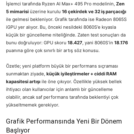
İşlemci tarafında Ryzen AI Max+ 495 Pro modelinin,
Zen
5 mimarisi
üzerine kurulu
16 çekirdek ve 32 iş parçacığı
ile gelmesi bekleniyor. Grafik tarafında ise Radeon 8065S
iGPU yer alıyor. Bu, önceki nesildeki 8060S’e kıyasla
küçük bir güncelleme niteliğinde. Zaten test sonuçları da
bunu doğruluyor: GPU skoru
18.427
, yani 8060S’in
18.176
puanına göre çok sınırlı bir artış söz konusu.
Özetle; yeni platform büyük bir performans sıçraması
sunmaktan ziyade,
küçük iyileştirmeler + ciddi RAM
kapasitesi artışı
ile öne çıkıyor. Özellikle yüksek bellek
ihtiyacı olan kullanıcılar için anlamlı bir güncelleme
olabilir, ancak saf performans tarafında beklentiyi çok
yükseltmemek gerekiyor.
Grafik Performansında Yeni Bir Dönem
Başlıyor