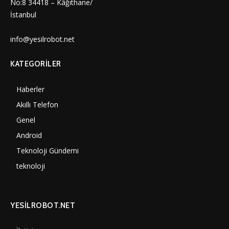
No:8 34418 – Kâğıthane/
İstanbul
info@yesilrobot.net
KATEGORILER
Haberler
7010
Akıllı Telefon
4061
Genel
3898
Android
3292
Teknoloji Gündemi
1360
teknoloji
1318
YESİLROBOT.NET