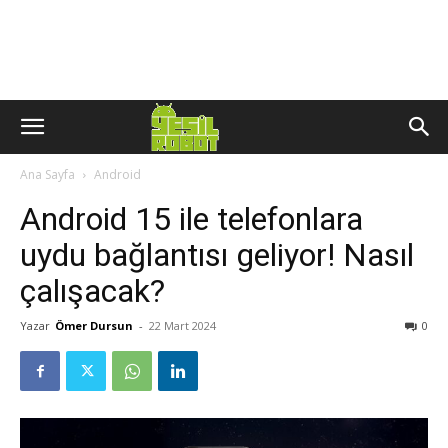
Ana Sayfa
Android
Android 15 ile telefonlara
uydu bağlantısı geliyor! Nasıl
çalışacak?
Yazar
Ömer Dursun
-
22 Mart 2024
0