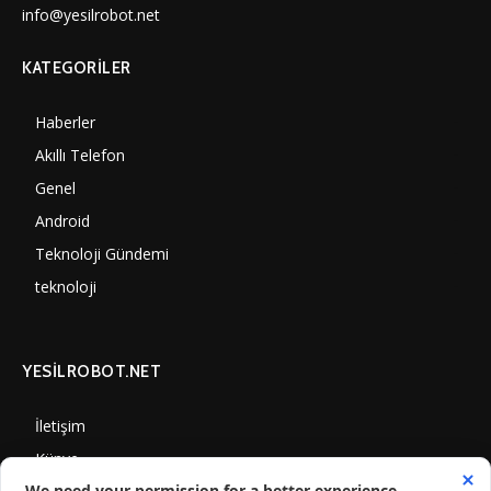
info@yesilrobot.net
KATEGORILER
Haberler
7010
Akıllı Telefon
4061
Genel
3898
Android
3292
Teknoloji Gündemi
1360
teknoloji
1318
YESİLROBOT.NET
İletişim
Künye