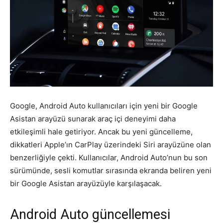
Google, Android Auto kullanıcıları için yeni bir Google
Asistan arayüzü sunarak araç içi deneyimi daha
etkileşimli hale getiriyor. Ancak bu yeni güncelleme,
dikkatleri Apple’ın CarPlay üzerindeki Siri arayüzüne olan
benzerliğiyle çekti. Kullanıcılar, Android Auto’nun bu son
sürümünde, sesli komutlar sırasında ekranda beliren yeni
bir Google Asistan arayüzüyle karşılaşacak.
Android Auto güncellemesi