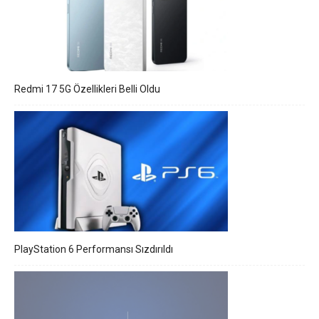
Redmi 17 5G Özellikleri Belli Oldu
PlayStation 6 Performansı Sızdırıldı