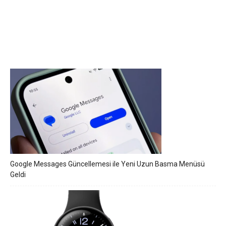
Google Messages Güncellemesi ile Yeni Uzun Basma Menüsü
Geldi