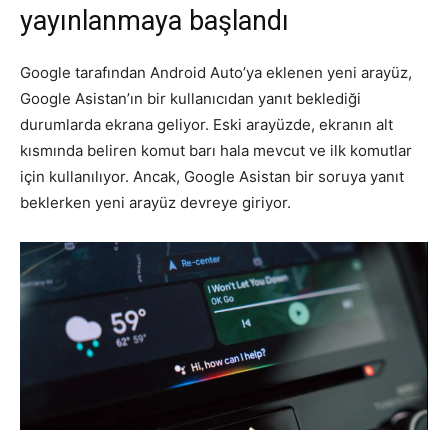
yayınlanmaya başlandı
Google tarafından Android Auto’ya eklenen yeni arayüz,
Google Asistan’ın bir kullanıcıdan yanıt beklediği
durumlarda ekrana geliyor. Eski arayüzde, ekranın alt
kısmında beliren komut barı hala mevcut ve ilk komutlar
için kullanılıyor. Ancak, Google Asistan bir soruya yanıt
beklerken yeni arayüz devreye giriyor.