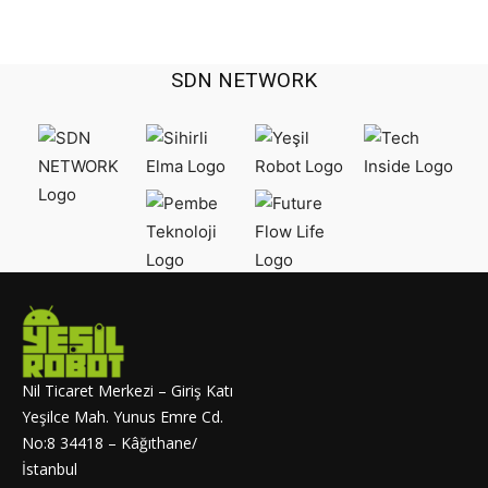
SDN NETWORK
Nil Ticaret Merkezi – Giriş Katı
Yeşilce Mah. Yunus Emre Cd.
No:8 34418 – Kâğıthane/
İstanbul