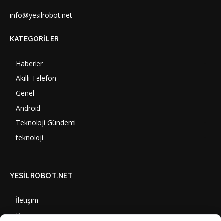
info@yesilrobot.net
KATEGORILER
Haberler
7006
Akıllı Telefon
4061
Genel
3893
Android
3292
Teknoloji Gündemi
1356
teknoloji
1314
YESİLROBOT.NET
İletişim
Künye