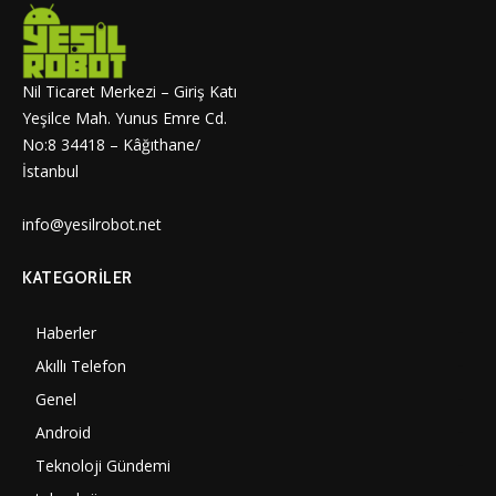
Nil Ticaret Merkezi – Giriş Katı
Yeşilce Mah. Yunus Emre Cd.
No:8 34418 – Kâğıthane/
İstanbul
info@yesilrobot.net
KATEGORILER
Haberler
6997
Akıllı Telefon
4060
Genel
3884
Android
3289
Teknoloji Gündemi
1347