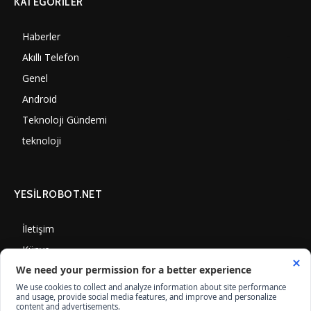
KATEGORILER
Haberler
7000
Akıllı Telefon
4060
Genel
3887
Android
3290
Teknoloji Gündemi
1350
teknoloji
1308
YESİLROBOT.NET
İletişim
Künye
Gizlilik Politikası
Çerez Kullanımı