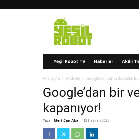
Yeşil
Robot
Yeşil Robot TV
Haberler
Akıllı T
Ana Sayfa
Android
Google’dan bir veda daha: Bu 
Google’dan bir ve
kapanıyor!
Yazar
Mert Can Aka
-
13 Haziran 2025