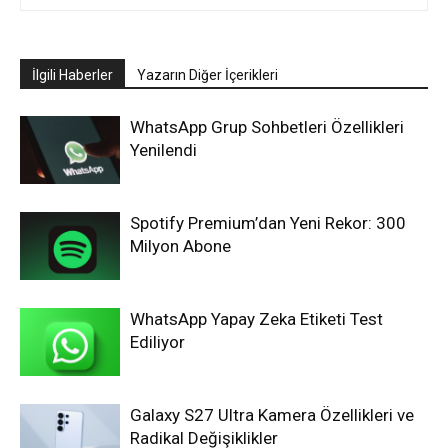
İlgili Haberler
Yazarın Diğer İçerikleri
WhatsApp Grup Sohbetleri Özellikleri
Yenilendi
Spotify Premium’dan Yeni Rekor: 300
Milyon Abone
WhatsApp Yapay Zeka Etiketi Test
Ediliyor
Galaxy S27 Ultra Kamera Özellikleri ve
Radikal Değişiklikler