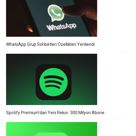
WhatsApp Grup Sohbetleri Özellikleri Yenilendi
Spotify Premium’dan Yeni Rekor: 300 Milyon Abone