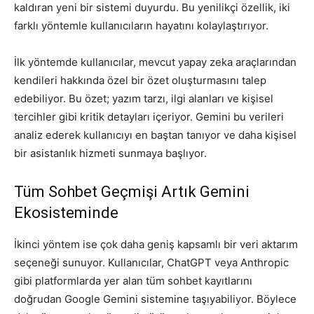
kaldıran yeni bir sistemi duyurdu. Bu yenilikçi özellik, iki
farklı yöntemle kullanıcıların hayatını kolaylaştırıyor.
İlk yöntemde kullanıcılar, mevcut yapay zeka araçlarından
kendileri hakkında özel bir özet oluşturmasını talep
edebiliyor. Bu özet; yazım tarzı, ilgi alanları ve kişisel
tercihler gibi kritik detayları içeriyor. Gemini bu verileri
analiz ederek kullanıcıyı en baştan tanıyor ve daha kişisel
bir asistanlık hizmeti sunmaya başlıyor.
Tüm Sohbet Geçmişi Artık Gemini
Ekosisteminde
İkinci yöntem ise çok daha geniş kapsamlı bir veri aktarım
seçeneği sunuyor. Kullanıcılar,
ChatGPT
veya
Anthropic
gibi platformlarda yer alan tüm sohbet kayıtlarını
doğrudan
Google Gemini
sistemine taşıyabiliyor. Böylece