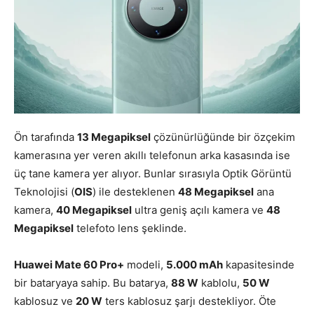
Ön tarafında
13 Megapiksel
çözünürlüğünde bir özçekim
kamerasına yer veren akıllı telefonun arka kasasında ise
üç tane kamera yer alıyor. Bunlar sırasıyla Optik Görüntü
Teknolojisi (
OIS
) ile desteklenen
48 Megapiksel
ana
kamera,
40 Megapiksel
ultra geniş açılı kamera ve
48
Megapiksel
telefoto lens şeklinde.
Huawei Mate 60 Pro+
modeli,
5.000 mAh
kapasitesinde
bir bataryaya sahip. Bu batarya,
88 W
kablolu,
50 W
kablosuz ve
20 W
ters kablosuz şarjı destekliyor. Öte