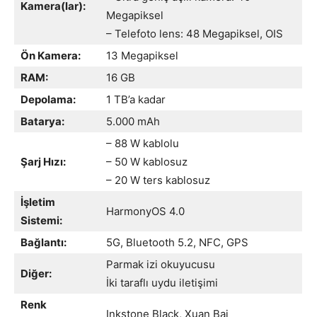
Kamera(lar):
Megapiksel
– Telefoto lens: 48 Megapiksel, OIS
Ön Kamera:
13 Megapiksel
RAM:
16 GB
Depolama:
1 TB’a kadar
Batarya:
5.000 mAh
– 88 W kablolu
Şarj Hızı:
– 50 W kablosuz
– 20 W ters kablosuz
İşletim
HarmonyOS 4.0
Sistemi:
Bağlantı:
5G, Bluetooth 5.2, NFC, GPS
Parmak izi okuyucusu
Diğer:
İki taraflı uydu iletişimi
Renk
Inkstone Black, Xuan Bai