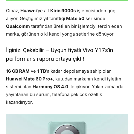
Cihaz,
Huawei
‘ye ait
Kirin 9000s
işlemcisinden güç
alıyor. Geçtiğimiz yıl tanıttığı
Mate 50
serisinde
Qualcomm
tarafından üretilen bir işlemciyi tercih eden
marka, görünen o ki kendi yonga setlerine dönüyor.
İlginizi Çekebilir – Uygun fiyatlı Vivo Y17s’in
performans raporu ortaya çıktı!
16 GB RAM
ve
1 TB
‘a kadar depolamaya sahip olan
Huawei Mate 60 Pro+
, kutudan markanın kendi işletim
sistemi olan
Harmony OS 4.0
ile çıkıyor. Yakın zamanda
yayınlanan bu sürüm, telefona pek çok özellik
kazandırıyor.