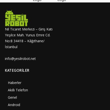
Nil Ticaret Merkezi – Giriş Katı
Yeşilce Mah. Yunus Emre Cd.
No:8 34418 – Kâğıthane/
İstanbul
info@yesilrobot.net
KATEGORILER
Haberler
6997
Akıllı Telefon
4060
Genel
3884
Android
3289