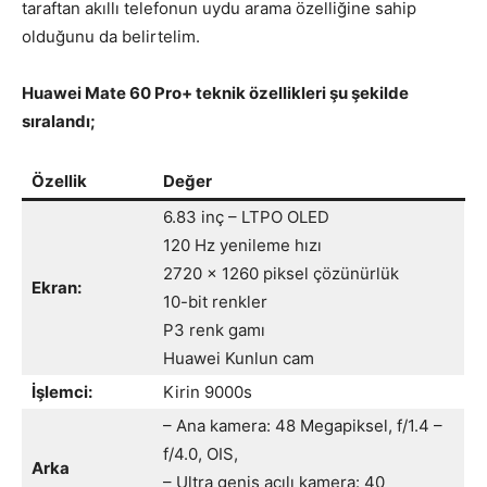
taraftan akıllı telefonun uydu arama özelliğine sahip
olduğunu da belirtelim.
Huawei Mate 60 Pro+ teknik özellikleri şu şekilde
sıralandı;
Özellik
Değer
6.83 inç – LTPO OLED
120 Hz yenileme hızı
2720 x 1260 piksel çözünürlük
Ekran:
10-bit renkler
P3 renk gamı
Huawei Kunlun cam
İşlemci:
Kirin 9000s
– Ana kamera: 48 Megapiksel, f/1.4 –
f/4.0, OIS,
Arka
– Ultra geniş açılı kamera: 40