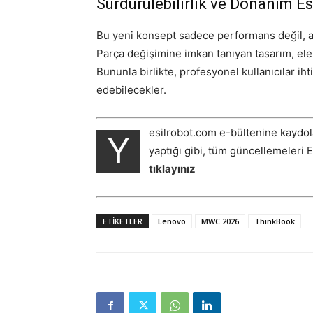
Sürdürülebilirlik ve Donanım Es
Bu yeni konsept sadece performans değil, ay
Parça değişimine imkan tanıyan tasarım, elek
Bununla birlikte, profesyonel kullanıcılar i
edebilecekler.
esilrobot.com e-bültenine kaydol
Y
yaptığı gibi, tüm güncellemeleri 
tıklayınız
ETIKETLER
Lenovo
MWC 2026
ThinkBook