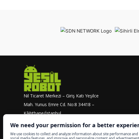
Nil Ticaret Merkezi – Giriş Katı Yeşilce
Mah. Yunus Emre Cd. No:8 34418 –
Kâğıthane/İstanbul
info@yesilrobot.net