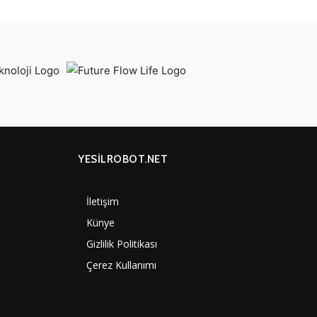
YESİLROBOT.NET
İletişim
7006
Künye
4061
Gizlilik Politikası
3893
Çerez Kullanımı
3292
1356
1314