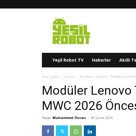
Yeşil
Robot
Yeşil Robot TV
Haberler
Akıllı T
Ana Sayfa
Genel
Modüler Lenovo ThinkBook Kons
Modüler Lenovo 
MWC 2026 Öncesi
Yazar
Muhammet Özcan
-
28 Şubat 2026