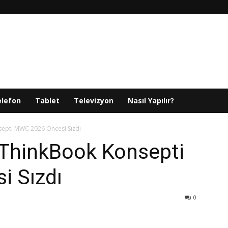
elefon
Tablet
Televizyon
Nasıl Yapılır?
epti MWC 2026 Öncesi Sızdı
ThinkBook Konsepti
 Sızdı
0