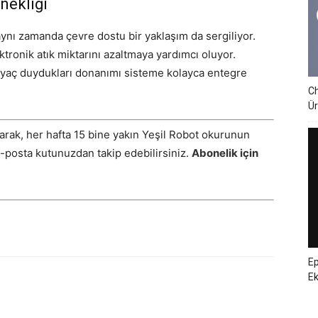
nekliği
nı zamanda çevre dostu bir yaklaşım da sergiliyor.
tronik atık miktarını azaltmaya yardımcı oluyor.
htiyaç duydukları donanımı sisteme kolayca entegre
Ch
Ür
arak, her hafta 15 bine yakın Yeşil Robot okurunun
E-posta kutunuzdan takip edebilirsiniz.
Abonelik için
Ep
E