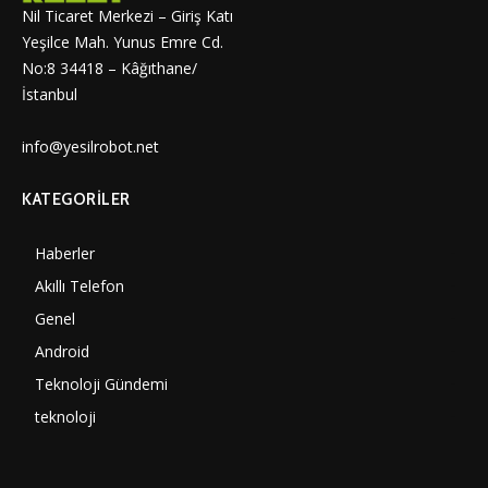
Nil Ticaret Merkezi – Giriş Katı
Yeşilce Mah. Yunus Emre Cd.
No:8 34418 – Kâğıthane/
İstanbul
info@yesilrobot.net
KATEGORILER
Haberler
7010
Akıllı Telefon
4061
Genel
3898
Android
3292
Teknoloji Gündemi
1360
teknoloji
1318