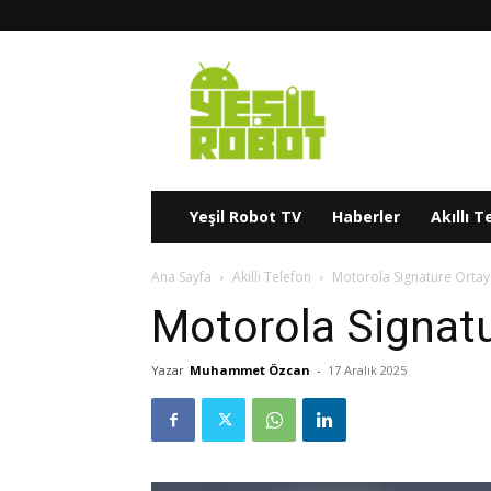
Yeşil
Robot
Yeşil Robot TV
Haberler
Akıllı T
Ana Sayfa
Akıllı Telefon
Motorola Signature Ortaya
Motorola Signatu
Yazar
Muhammet Özcan
-
17 Aralık 2025