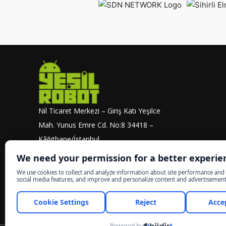
Nil Ticaret Merkezi – Giriş Katı Yeşilce
Mah. Yunus Emre Cd. No:8 34418 –
Kâğıthane/İstanbul
info@yesilrobot.net