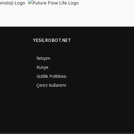
YESİLROBOT.NET
İletişim
7000
Künye
4060
Gizlilik Politikası
3887
Çerez Kullanımı
3290
1350
1308