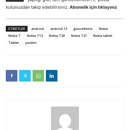
kutunuzdan takip edebilirsiniz.
Abonelik için tıklayınız
ETIKETLER
android
android 13
güncelleme
Nokia
Nokia T
Nokia T13
Nokia T20
Nokia T21
Nokia tablet
Tablet
yazılım