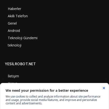
Haberler
7006
Akıllı Telefon
4061
Genel
3893
Android
3292
Teknoloji Gündemi
1356
teknoloji
1314
YESİLROBOT.NET
İletişim
Künye
Gizlilik Politikası
Çerez Kullanımı