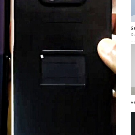
Ga
De
Re