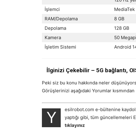
İşlemci
MediaTek 
RAM/Depolama
8 GB
Depolama
128 GB
Kamera
50 Megapi
İşletim Sistemi
Android 1
İlginizi Çekebilir – 5G bağlantı, 
Peki siz bu konu hakkında neler düşünüyorsu
Görüşlerinizi aşağıdaki Yorumlar kısmından b
esilrobot.com e-bültenine kaydol
Y
yaptığı gibi, tüm güncellemeleri 
tıklayınız