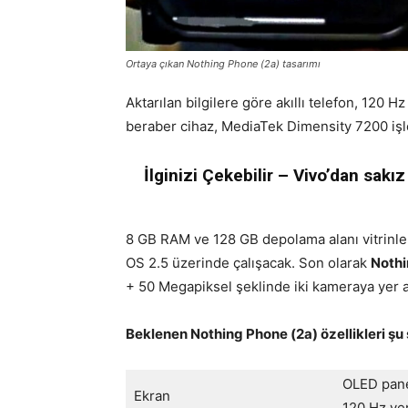
Ortaya çıkan Nothing Phone (2a) tasarımı
Aktarılan bilgilere göre akıllı telefon, 120
beraber cihaz, MediaTek Dimensity 7200 işl
İlginizi Çekebilir – Vivo’dan sakı
8 GB RAM ve 128 GB depolama alanı vitrinler
OS 2.5 üzerinde çalışacak. Son olarak
Nothi
+ 50 Megapiksel şeklinde iki kameraya yer ala
Beklenen Nothing Phone (2a) özellikleri şu 
OLED pan
Ekran
120 Hz ye