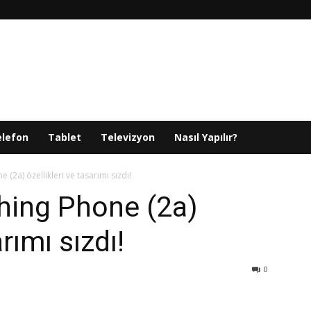
elefon
Tablet
Televizyon
Nasıl Yapılır?
 (2a) özellikleri ve tasarımı sızdı!
thing Phone (2a)
rımı sızdı!
0