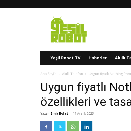
Yeşil
Robot
Yeşil Robot TV
Haberler
Akıllı T
Ana Sayfa
Akıllı Telefon
Uygun fiyatlı Nothing Phone
Uygun fiyatlı No
özellikleri ve tasa
Yazar
Emir Bolat
-
17 Aralık 2023