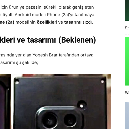
k için ürün yelpazesini sürekli olarak genişleten
fiyatlı Android modeli Phone (2a)’yı tanıtmaya
ne (2a)
modelinin
özellikleri
ve
tasarımı
sızdı.
Sp
kleri ve tasarımı (Beklenen)
ı arasında yer alan Yogesh Brar tarafından ortaya
asarımı şu şekilde;
Wh