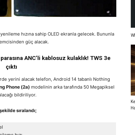
 Hz yenileme hızına sahip OLED ekranla gelecek. Bununla
W
emcisinden güç alacak.
z parasına ANC’li kablosuz kulaklık! TWS 3e
çıktı
de yerini alacak telefon, Android 14 tabanlı Nothing
ng Phone (2a)
modelinin arka tarafında 50 Megapiksel
cağı bildiriliyor.
Ke
Ha
şekilde sıralandı;
el
nileme hızı