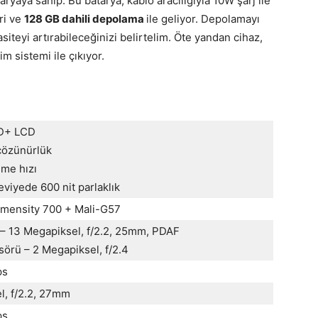
ryaya sahip. Bu batarya, kablo aracılığıyla 10W şarj ile
ri ve
128 GB dahili depolama
ile geliyor. Depolamayı
iteyi artırabileceğinizi belirtelim. Öte yandan cihaz,
im sistemi ile çıkıyor.
HD+ LCD
çözünürlük
eme hızı
viyede 600 nit parlaklık
mensity 700 + Mali-G57
– 13 Megapiksel, f/2.2, 25mm, PDAF
sörü – 2 Megapiksel, f/2.4
ps
l, f/2.2, 27mm
ps