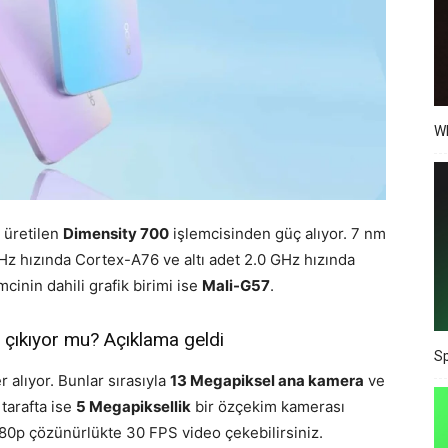
Wh
 üretilen
Dimensity 700
işlemcisinden güç alıyor. 7 nm
GHz hızında Cortex-A76 ve altı adet 2.0 GHz hızında
inin dahili grafik birimi ise
Mali-G57
.
çıkıyor mu? Açıklama geldi
Sp
 alıyor. Bunlar sırasıyla
13 Megapiksel ana kamera
ve
tarafta ise
5 Megapiksellik
bir özçekim kamerası
p çözünürlükte 30 FPS video çekebilirsiniz.