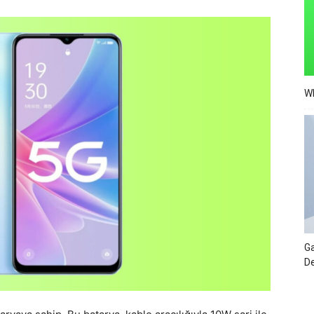
Wh
Ga
De