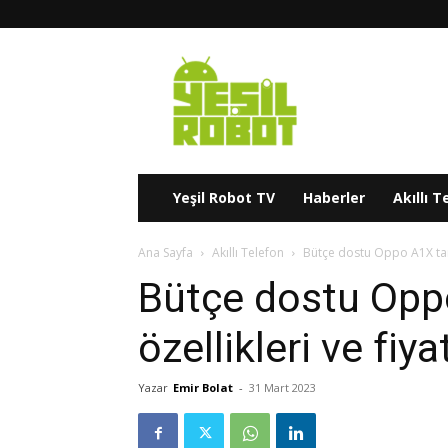
Yeşil
Robot
Yeşil Robot TV
Haberler
Akıllı T
Ana Sayfa
Akıllı Telefon
Bütçe dostu Oppo A1X tanıtı
Bütçe dostu Oppo 
özellikleri ve fiya
Yazar
Emir Bolat
-
31 Mart 2023