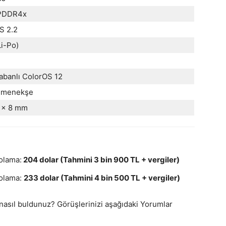
LPDDR4x
S 2.2
i-Po)
tabanlı ColorOS 12
, menekşe
1 x 8 mm
olama:
204 dolar (Tahmini 3 bin 900 TL + vergiler)
polama:
233 dolar (Tahmini 4 bin 500 TL + vergiler)
ı nasıl buldunuz? Görüşlerinizi aşağıdaki Yorumlar