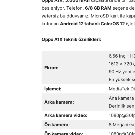
Oppo A1X
,
5.000 mAh
kapasitesinde bir bata
besleniyor. Telefon,
6/8 GB RAM
seçenekle
yetersiz buldduysanız, MicroSD kart ile kapas
kutudan
Android 12 tabanlı ColorOS 12
işlet
Oppo A1X teknik özellikleri:
6.56 inç – 
1612 x 720 
Ekran:
90 Hz yenil
En yüksek se
İşlemci:
MediaTek Di
Ana kamera 
Arka kamera:
Derinlik sen
Arka kamera video:
1080p@30f
Ön kamera:
8 Megapikse
Ön kamera video:
1080p@30f