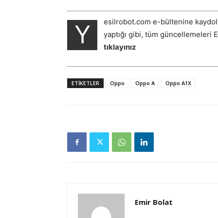
esilrobot.com e-bültenine kaydol
Y
yaptığı gibi, tüm güncellemeleri 
tıklayınız
ETIKETLER
Oppo
Oppo A
Oppo A1X
Emir Bolat