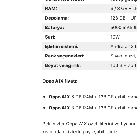
RAM:
6 / 8 GB – 
Depolama:
128 GB – UF
Batarya:
5000 mAh (L
Şarj:
10W
İşletim sistemi:
Android 12 
Renk seçenekleri:
Siyah, mavi
Boyut ve ağırlık:
163.8 x 75.
Oppo A1X fiyatı:
Oppo A1X
6 GB RAM + 128 GB dahili dep
Oppo A1X
8 GB RAM + 128 GB dahili de
Peki sizler Oppo A1X özelliklerini ve fiyatın
kısmından bizlerle paylaşabilirsiniz.