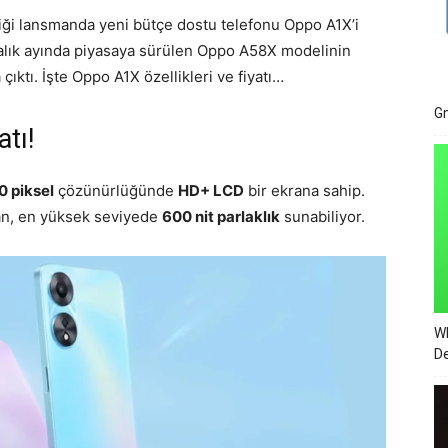
iği lansmanda yeni bütçe dostu telefonu Oppo A1X’i
 aralık ayında piyasaya sürülen Oppo A58X modelinin
çıktı. İşte Oppo A1X özellikleri ve fiyatı…
Gm
atı!
0 piksel
çözünürlüğünde
HD+ LCD
bir ekrana sahip.
an, en yüksek seviyede
600 nit parlaklık
sunabiliyor.
Wh
De