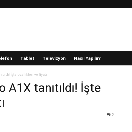
elefon
Tablet
Televizyon
Nasıl Yapılır?
ldı! İşte özellikleri ve fiyatı
A1X tanıtıldı! İşte
tı
0