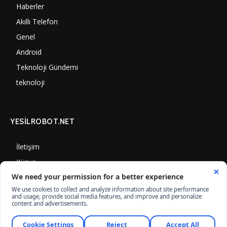
Haberler
7000
Akıllı Telefon
4060
Genel
3887
Android
3290
Teknoloji Gündemi
1350
teknoloji
1308
YESİLROBOT.NET
İletişim
Künye
Gizlilik Politikası
Çerez Kullanımı