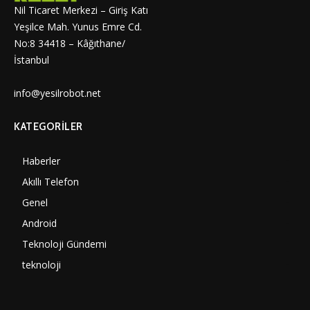
Nil Ticaret Merkezi – Giriş Katı
Yeşilce Mah. Yunus Emre Cd.
No:8 34418 – Kâğıthane/
İstanbul
info@yesilrobot.net
KATEGORILER
Haberler
6997
Akıllı Telefon
4060
Genel
3884
Android
3289
Teknoloji Gündemi
1347
teknoloji
1305