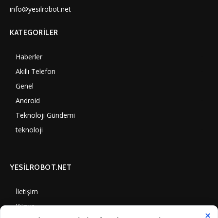
info@yesilrobot.net
KATEGORILER
Haberler
7002
Akıllı Telefon
4061
Genel
3889
Android
3291
Teknoloji Gündemi
1352
teknoloji
1310
YESİLROBOT.NET
İletişim
Künye