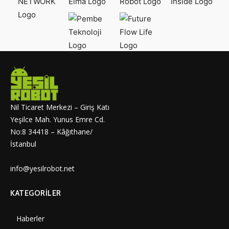
Nil Ticaret Merkezi – Giriş Katı
Yeşilce Mah. Yunus Emre Cd.
No:8 34418 – Kâğıthane/
İstanbul
info@yesilrobot.net
KATEGORILER
Haberler
7002