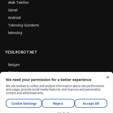
Akıllı Telefon
4061
Genel
3889
Android
3291
Teknoloji Gündemi
1352
teknoloji
1310
YESİLROBOT.NET
İletişim
Künye
Gizlilik Politikası
Çerez Kullanımı
© Yesilrobot.Net, İnternet Medyası ve Bilişim Muhabirleri Derneği üyesidir.