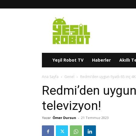
Yeşil
Robot
Yeşil Robot TV
Haberler
Akıllı T
Ana Sayfa
Genel
Redmi’den uygun fiyatlı 65 inç 4K
Redmi’den uygun f
televizyon!
Yazar
Ömer Dursun
-
21 Temmuz 2023