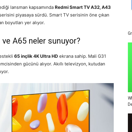
nlediği lansman kapsamında
Redmi Smart TV A32, A43
serisini piyasaya sürdü. Smart TV serisinin öne çıkan
n boyutları yer alıyor.
Gm
 ve A65 neler sunuyor?
estekli
65 inçlik 4K Ultra HD
ekrana sahip. Mali G31
mcisinden gücünü alıyor. Akıllı televizyon, kutudan
ıyor.
Wh
De