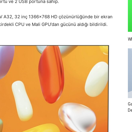
ortu ve 2 USB portuna sahip.
 TV A32, 32 inç 1366×768 HD çözünürlüğünde bir ekran
rdekli CPU ve Mali GPU’dan gücünü aldığı bildirildi.
Wh
Ga
De