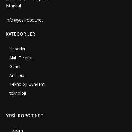
İstanbul
info@yesilrobot.net
KATEGORILER
Haberler
7000
Akıllı Telefon
4060
Genel
3887
Android
3290
Teknoloji Gündemi
1350
teknoloji
1308
YESİLROBOT.NET
İletişim