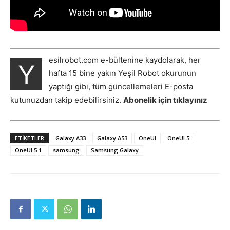
esilrobot.com e-bültenine kaydolarak, her
Y
hafta 15 bine yakın Yeşil Robot okurunun
yaptığı gibi, tüm güncellemeleri E-posta
kutunuzdan takip edebilirsiniz.
Abonelik için tıklayınız
ETIKETLER
Galaxy A33
Galaxy A53
OneUI
OneUI 5
OneUI 5.1
samsung
Samsung Galaxy