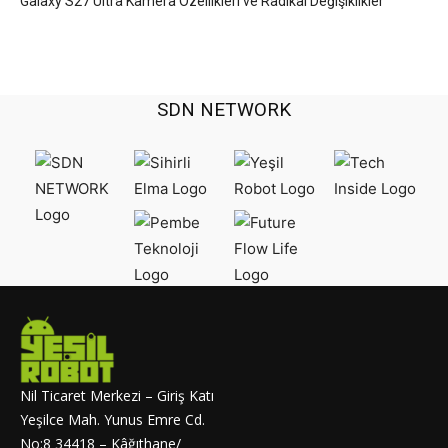
Galaxy S27 Ultra Kamera Özellikleri ve Radikal Değişiklikler
SDN NETWORK
Nil Ticaret Merkezi – Giriş Katı
Yeşilce Mah. Yunus Emre Cd.
No:8 34418 – Kâğıthane/