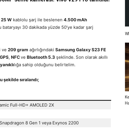
,
25 W
kablolu şarj ile beslenen
4.500 mAh
u bataryayı 30 dakikada yüzde 50’ye kadar şarj
W
i ve
209 gram
ağırlığındaki
Samsung Galaxy S23 FE
GPS
,
NFC
ve
Bluetooth 5.3
şeklinde. Son olarak akıllı
yanıklı
lığa sahip olduğunu belirtelim.
 şekilde sıralandı;
Ke
Ha
namic Full-HD+ AMOLED 2X
napdragon 8 Gen 1 veya Exynos 2200