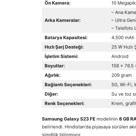
Ön Kamera:
10 Megapik
– Ana Kame
Arka Kameralar:
– Ultra Gen
– Telefoto 
Batarya Kapasitesi:
4.500 mAh
Hızlı Şarj Desteği:
25 W Hızlı 
İşletim Sistemi:
Android
Boyutlar:
158 x 76.5
Ağırlık:
209 gram
Bağlantı Seçenekleri:
5G, Wi-Fi, 
Diğer:
Su ve toz s
Renk Seçenekleri:
Krem, grafi
Samsung Galaxy S23 FE
modelinin
8 GB R
belirlendi. Hindistan’da piyasaya sürülen akı
şimdilik bilinmiyor.