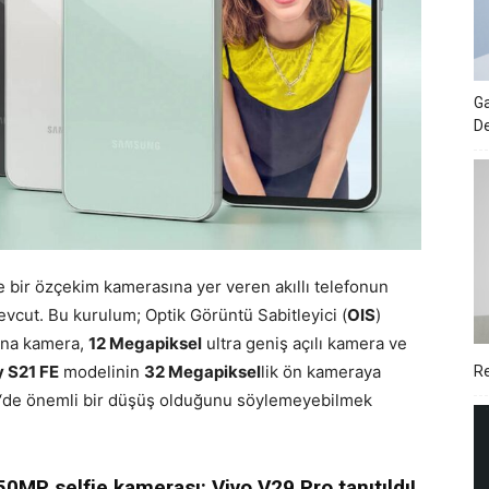
Ga
De
bir özçekim kamerasına yer veren akıllı telefonun
vcut. Bu kurulum; Optik Görüntü Sabitleyici (
OIS
)
na kamera,
12 Megapiksel
ultra geniş açılı kamera ve
 S21 FE
modelinin
32 Megapiksel
lik ön kameraya
Re
‘de önemli bir düşüş olduğunu söylemeyebilmek
50MP selfie kamerası: Vivo V29 Pro tanıtıldı!