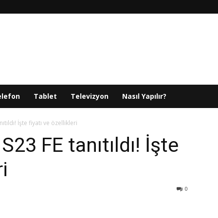
elefon
Tablet
Televizyon
Nasıl Yapılır?
ldı! İşte fiyatı ve özellikleri
23 FE tanıtıldı! İşte
ri
0