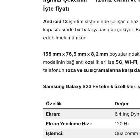
İşte fiyatı
Android 13
işletim sisteminde çalışan cihaz
kapasitesinde bir bataryadan güç çekiyor. B
edebilmek mümkün.
158 mm x 76,5 mm x 8,2 mm
boyutlarındak
modelinin bağlantı özellikleri ise
5G
,
Wi-Fi
,
telefonun
toza ve su sıçramalarına karşı da
Samsung Galaxy S23 FE teknik özellikleri şu
Özellik
Değer
Ekran:
6.4 inç Dy
Ekran Yenileme Hızı:
120 Hz
İşlemci:
Qualcomm S