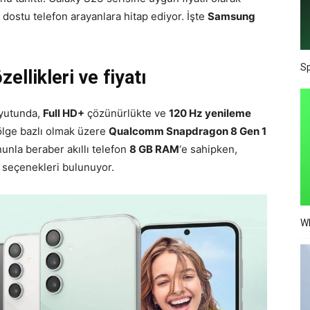
dostu telefon arayanlara hitap ediyor. İşte
Samsung
Sp
llikleri ve fiyatı
yutunda,
Full HD+
çözünürlükte ve
120 Hz yenileme
ölge bazlı olmak üzere
Qualcomm Snapdragon 8 Gen 1
unla beraber akıllı telefon
8 GB RAM
‘e sahipken,
seçenekleri bulunuyor.
Wh