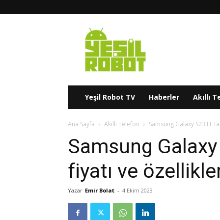
Yeşil
Robot
Yeşil Robot TV
Haberler
Akıllı T
Ana Sayfa
Akıllı Telefon
Samsung Galaxy S23 FE tanıtı
Samsung Galaxy S
fiyatı ve özellikle
Yazar
Emir Bolat
-
4 Ekim 2023