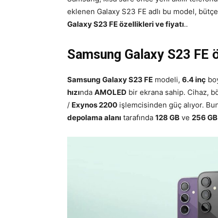
eklenen Galaxy S23 FE adlı bu model, bütçe 
Galaxy S23 FE özellikleri ve fiyatı
..
Samsung Galaxy S23 FE öze
Samsung Galaxy S23 FE
modeli,
6.4 inç
bo
hızı
nda
AMOLED
bir ekrana sahip. Cihaz, b
/
Exynos 2200
işlemcisinden güç alıyor. Bun
depolama alanı
tarafında
128 GB
ve
256 GB