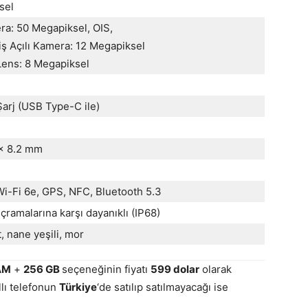
sel
ra: 50 Megapiksel, OIS,
iş Açılı Kamera: 12 Megapiksel
Lens: 8 Megapiksel
Şarj (USB Type-C ile)
 x 8.2 mm
Wi-Fi 6e, GPS, NFC, Bluetooth 5.3
ıçramalarına karşı dayanıklı (IP68)
t, nane yeşili, mor
AM
+
256 GB
seçeneğinin fiyatı
599 dolar
olarak
llı telefonun
Türkiye
‘de satılıp satılmayacağı ise