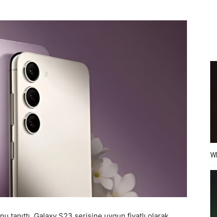
Wh
u tanıttı. Galaxy S23 serisine uygun fiyatlı olarak