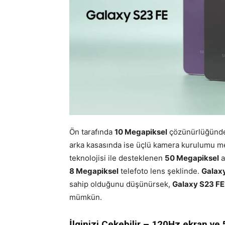
Ön tarafında
10 Megapiksel
çözünürlüğünde 
arka kasasında ise üçlü kamera kurulumu me
teknolojisi ile desteklenen
50 Megapiksel
a
8 Megapiksel
telefoto lens şeklinde.
Galaxy
sahip olduğunu düşünürsek,
Galaxy S23 FE
mümkün.
İlginizi Çekebilir – 120Hz ekran ve 