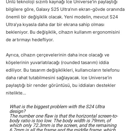
Ünlü teknoloji sızıntı kaynağı Ice Universe’in paylaştığı
bilgilere göre, Galaxy S25 Ultra’nın ekran-gövde oranında
önemli bir değişiklik olacak. Yeni modelin, mevcut S24
Ultra’ya kıyasla daha dar bir ekrana sahip olması
bekleniyor. Bu değişiklik, cihazın kullanım ergonomisini
de artırmayı hedefliyor.
Ayrıca, cihazın çerçevelerinin daha ince olacağı ve
köşelerinin yuvarlatılacağı (rounded tasarım) iddia
ediliyor. Bu tasarım değişiklikleri, kullanıcıların telefonu
daha rahat tutabilmesini sağlayacak. Ice Universe’in
paylaştığı bir render görüntüsü, bu iddiaları destekler
nitelikte…
What is the biggest problem with the S24 Ultra
design?
The number one flaw is that the horizontal screen-to-
body ratio is too low. The body width is 79mm, of
which only 72.3mm is the screen, and the remaining
6.7mm is all the frame and the middle frame, which