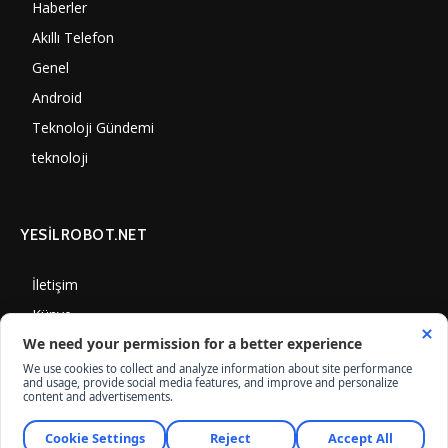
Haberler
7000
Akıllı Telefon
4060
Genel
3887
Android
3290
Teknoloji Gündemi
1350
teknoloji
1308
YESİLROBOT.NET
İletişim
Künye
Gizlilik Politikası
Çerez Kullanımı