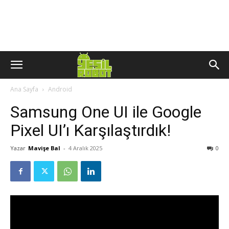
Ana Sayfa
Android
Samsung One UI ile Google
Pixel UI’ı Karşılaştırdık!
Yazar
Mavişe Bal
-
4 Aralık 2025
0