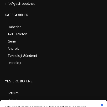
info@yesilrobot.net
KATEGORILER
Haberler
6997
Akıllı Telefon
4060
Genel
3884
Android
3289
Teknoloji Gündemi
1347
teknoloji
1305
YESİLROBOT.NET
İletişim
Künye