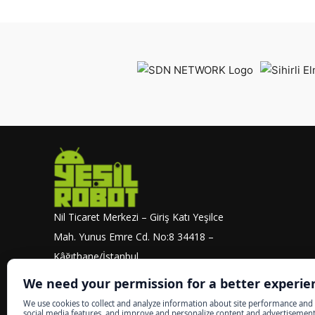
Nil Ticaret Merkezi – Giriş Katı Yeşilce
Mah. Yunus Emre Cd. No:8 34418 –
Kâğıthane/İstanbul
info@yesilrobot.net