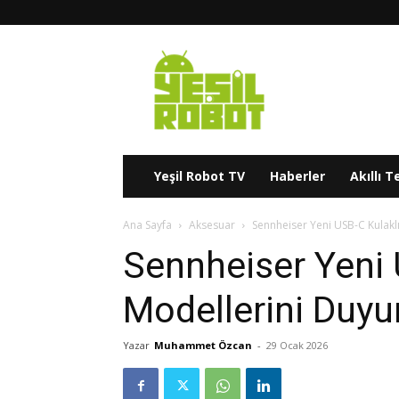
Yeşil
Robot
Yeşil Robot TV
Haberler
Akıllı T
Ana Sayfa
Aksesuar
Sennheiser Yeni USB-C Kulakl
Sennheiser Yeni 
Modellerini Duyu
Yazar
Muhammet Özcan
-
29 Ocak 2026