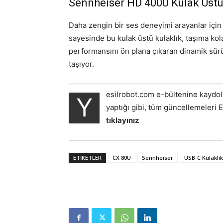
Sennheiser HD 400U Kulak Üstü 
Daha zengin bir ses deneyimi arayanlar için 
sayesinde bu kulak üstü kulaklık, taşıma kola
performansını ön plana çıkaran dinamik sürü
taşıyor.
esilrobot.com e-bültenine kaydol
Y
yaptığı gibi, tüm güncellemeleri 
tıklayınız
ETIKETLER
CX 80U
Sennheiser
USB-C Kulaklık