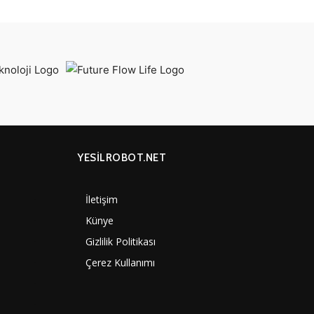
YESİLROBOT.NET
İletişim
7006
Künye
4061
Gizlilik Politikası
3893
Çerez Kullanımı
3292
1356
1314