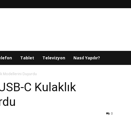
elefon
Tablet
Televizyon
Nasıl Yapılır?
ık Modellerini Duyurdu
USB-C Kulaklık
rdu
0