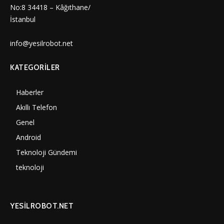
No:8 34418 – Kâğıthane/
İstanbul
info@yesilrobot.net
KATEGORILER
Haberler
7010
Akıllı Telefon
4061
Genel
3898
Android
3292
Teknoloji Gündemi
1360
teknoloji
1318
YESİLROBOT.NET