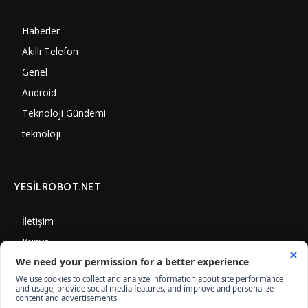
Haberler
7002
Akıllı Telefon
4061
Genel
3889
Android
3291
Teknoloji Gündemi
1352
teknoloji
1310
YESİLROBOT.NET
İletişim
Künye
Gizlilik Politikası
Çerez Kullanımı